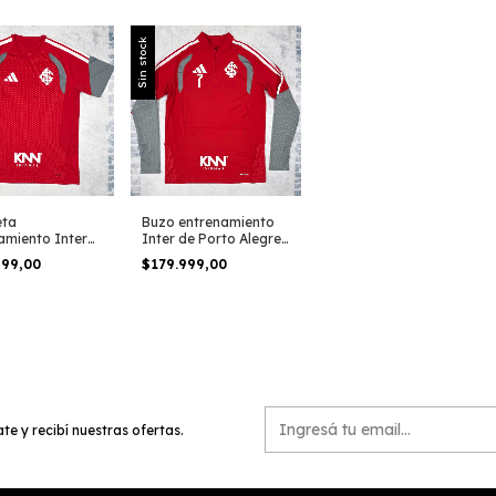
Sin stock
eta
Buzo entrenamiento
amiento Inter
Inter de Porto Alegre
to Alegre 2026-
2026-2027 rojo #7
999,00
$179.999,00
oja
te y recibí nuestras ofertas.