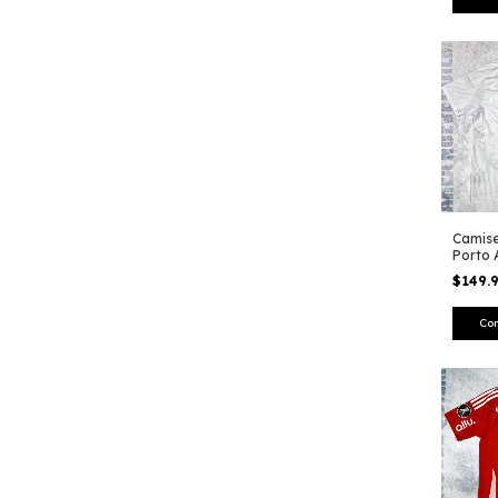
Camise
Porto 
altern
$149.
#25 M
Co