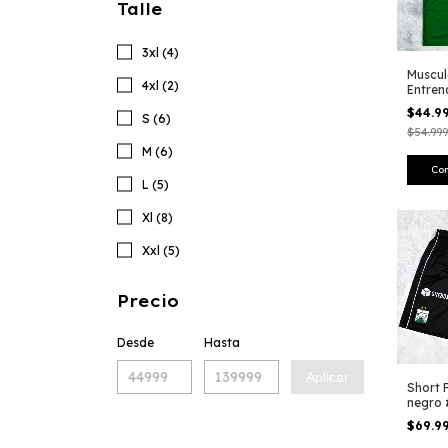
Talle
3xl (4)
Muscu
4xl (2)
Entren
Verde 
$44.9
S (6)
$54.999
M (6)
Co
L (5)
Xl (8)
Xxl (5)
Precio
Desde
Hasta
Aplicar
Short 
negro 
$69.9