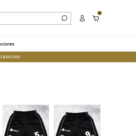
0
ciones
O $200.000