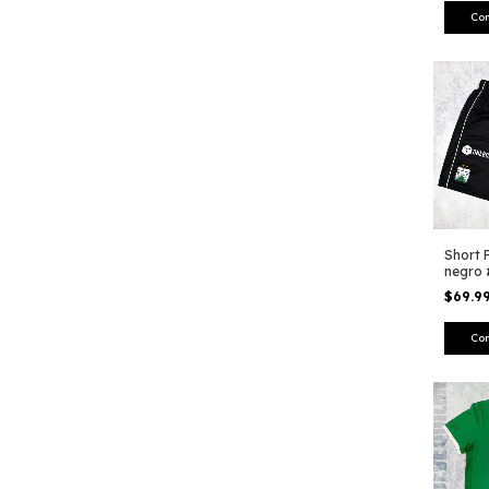
Co
Short 
negro 
$69.9
Co