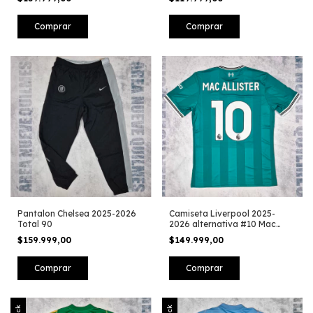
Comprar
Comprar
Pantalon Chelsea 2025-2026
Camiseta Liverpool 2025-
Total 90
2026 alternativa #10 Mac
Allister
$159.999,00
$149.999,00
Comprar
Comprar