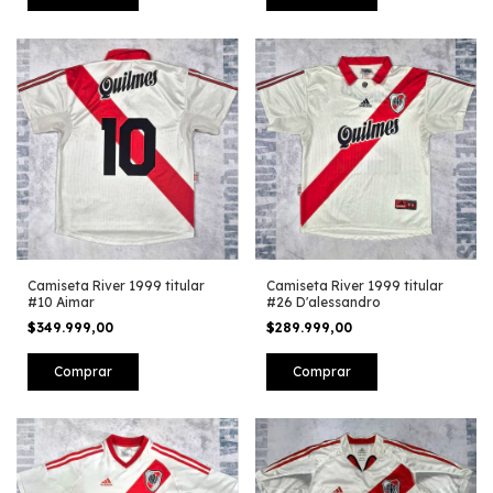
Camiseta River 1999 titular
Camiseta River 1999 titular
#10 Aimar
#26 D'alessandro
$349.999,00
$289.999,00
Comprar
Comprar